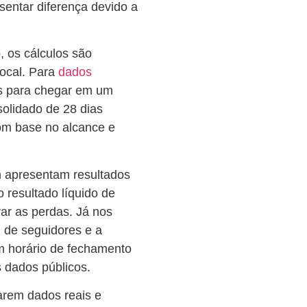
entar diferença devido a
 os cálculos são
local. Para
dados
es para chegar em um
solidado de 28 dias
om base no alcance e
m apresentam resultados
 resultado líquido de
rar as perdas. Já nos
l de seguidores e a
m horário de fechamento
 dados públicos.
arem dados reais e