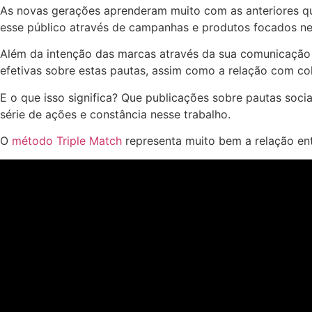
As novas gerações aprenderam muito com as anteriores qu
esse público através de campanhas e produtos focados nes
Além da intenção das marcas através da sua comunicação 
efetivas sobre estas pautas, assim como a relação com col
E o que isso significa? Que publicações sobre pautas soci
série de ações e constância nesse trabalho.
O
método Triple Match
representa muito bem a relação ent