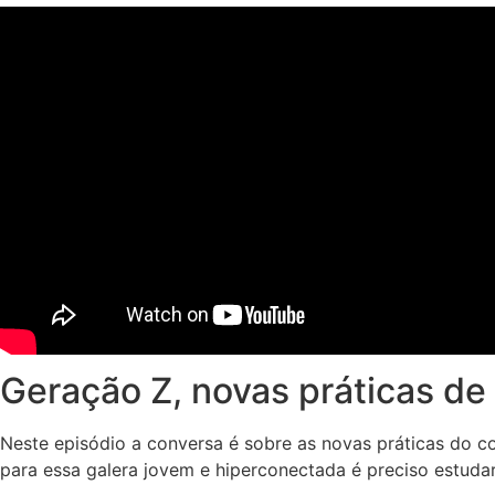
Geração Z, novas práticas d
Neste episódio a conversa é sobre as novas práticas do 
para essa galera jovem e hiperconectada é preciso estud