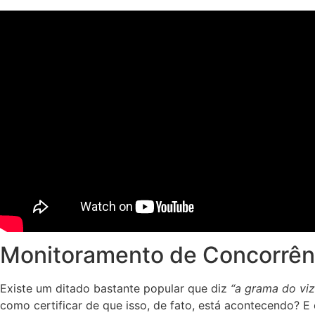
Monitoramento de Concorrênci
Existe um ditado bastante popular que diz
“a grama do vi
como certificar de que isso, de fato, está acontecendo? E