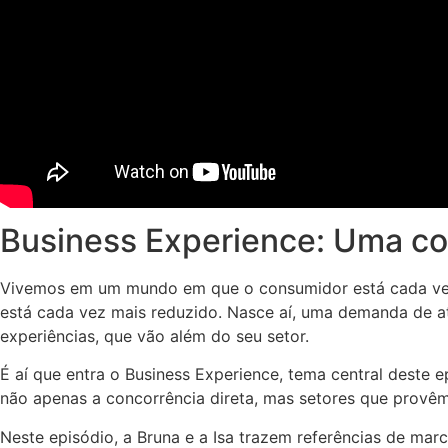
Business Experience: Uma co
Vivemos em um mundo em que o consumidor está cada vez m
está cada vez mais reduzido. Nasce aí, uma demanda de at
experiências, que vão além do seu setor.
É aí que entra o Business Experience, tema central deste
não apenas a concorrência direta, mas setores que provêm
Neste episódio, a Bruna e a Isa trazem referências de mar