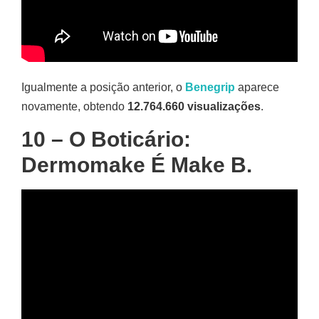
Igualmente a posição anterior, o
Benegrip
aparece
novamente, obtendo
12.764.660 visualizações
.
10 – O Boticário:
Dermomake É Make B.​