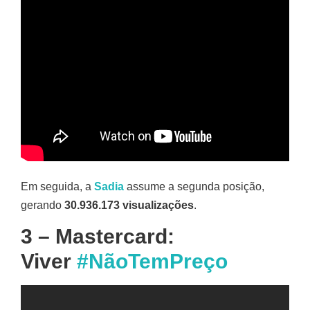
Em seguida, a
Sadia
assume a segunda posição,
gerando
30.936.173 visualizações
.
3 – Mastercard:
Viver
#NãoTemPreço