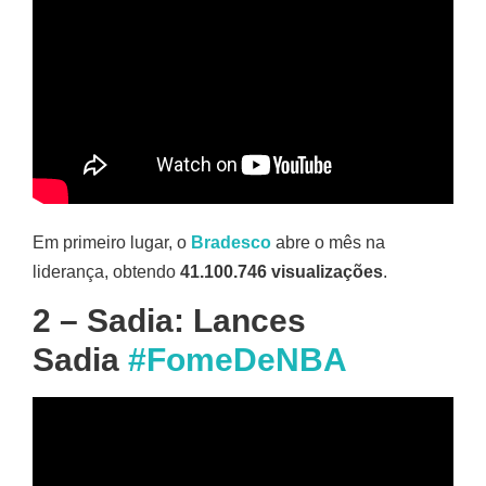
Em primeiro lugar, o
Bradesco
abre o mês na
liderança, obtendo
41.100.746 visualizações
.
2 – Sadia: Lances
Sadia
#FomeDeNBA