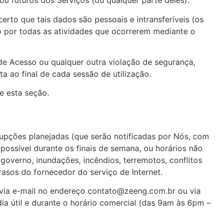
ou futuros dos Serviços (ou qualquer parte deles).
to que tais dados são pessoais e intransferíveis (os
o por todas as atividades que ocorrerem mediante o
 de Acesso ou qualquer outra violação de segurança,
a ao final de cada sessão de utilização.
 esta seção.‍
rrupções planejadas (que serão notificadas por Nós, com
ossível durante os finais de semana, ou horários não
 governo, inundações, incêndios, terremotos, conflitos
rasos do fornecedor do serviço de Internet.
e via e-mail no endereço contato@zeeng.com.br ou via
ia útil e durante o horário comercial (das 9am às 6pm –