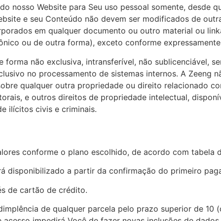
 do nosso Website para Seu uso pessoal somente, desde qu
bsite e seu Conteúdo não devem ser modificados de outra 
orporados em qualquer documento ou outro material ou link
rônico ou de outra forma), exceto conforme expressamente
e forma não exclusiva, intransferível, não sublicenciável
clusivo no processamento de sistemas internos. A Zeeng n
u sobre qualquer outra propriedade ou direito relacionado 
utorais, e outros direitos de propriedade intelectual, disp
lícitos civis e criminais.‍
valores conforme o plano escolhido, de acordo com tabela
será disponibilizado a partir da confirmação do primeiro p
s de cartão de crédito.
implência de qualquer parcela pelo prazo superior de 10 (
 acesso impedirá Você de fazer novas inclusões de dados,