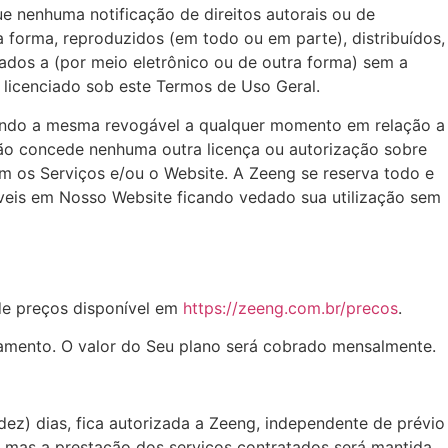
e nenhuma notificação de direitos autorais ou de
forma, reproduzidos (em todo ou em parte), distribuídos,
ados a (por meio eletrônico ou de outra forma) sem a
 licenciado sob este Termos de Uso Geral.
, sendo a mesma revogável a qualquer momento em relação a
ão concede nenhuma outra licença ou autorização sobre
com os Serviços e/ou o Website. A Zeeng se reserva todo e
oníveis em Nosso Website ficando vedado sua utilização sem
 de preços disponível em
https://zeeng.com.br/precos
.
agamento. O valor do Seu plano será cobrado mensalmente.
dez) dias, fica autorizada a Zeeng, independente de prévio
 mas a prestação dos serviços contratados será mantida,