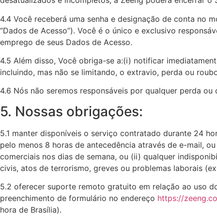
desatualizados e incompletos, a Zeeng poderá encerrar o S
4.4 Você receberá uma senha e designação de conta no mo
“Dados de Acesso”). Você é o único e exclusivo responsáv
emprego de seus Dados de Acesso.
4.5 Além disso, Você obriga-se a:(i) notificar imediatam
incluindo, mas não se limitando, o extravio, perda ou roub
4.6 Nós não seremos responsáveis por qualquer perda ou d
5. Nossas obrigações:
5.1 manter disponíveis o serviço contratado durante 24 hor
pelo menos 8 horas de antecedência através de e-mail, ou
comerciais nos dias de semana, ou (ii) qualquer indisponib
civis, atos de terrorismo, greves ou problemas laborais (e
5.2 oferecer suporte remoto gratuito em relação ao uso d
preenchimento de formulário no endereço
https://zeeng.c
hora de Brasília).