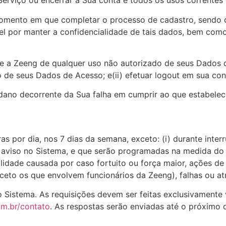
erviço ou encerrar a Sua conta e todos os usos correntes 
mento em que completar o processo de cadastro, sendo cer
el por manter a confidencialidade de tais dados, bem com
ente a Zeeng de qualquer uso não autorizado de seus Dados
o de seus Dados de Acesso; e(ii) efetuar logout em sua cont
ano decorrente da Sua falha em cumprir ao que estabelece
as por dia, nos 7 dias da semana, exceto: (i) durante inte
 aviso no Sistema, e que serão programadas na medida do p
ilidade causada por caso fortuito ou força maior, ações de
xceto os que envolvem funcionários da Zeeng), falhas ou at
o Sistema. As requisições devem ser feitas exclusivament
om.br/contato
. As respostas serão enviadas até o próximo d