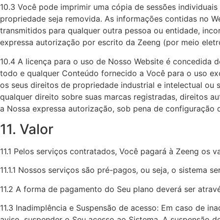
10.3 Você pode imprimir uma cópia de sessões individuais
propriedade seja removida. As informações contidas no We
transmitidos para qualquer outra pessoa ou entidade, inc
expressa autorização por escrito da Zeeng (por meio elet
10.4 A licença para o uso de Nosso Website é concedida d
todo e qualquer Conteúdo fornecido a Você para o uso ex
os seus direitos de propriedade industrial e intelectual o
qualquer direito sobre suas marcas registradas, direitos a
a Nossa expressa autorização, sob pena de configuração de i
11. Valor
11.1 Pelos serviços contratados, Você pagará à Zeeng os 
11.1.1 Nossos serviços são pré-pagos, ou seja, o sistema 
11.2 A forma de pagamento do Seu plano deverá ser atravé
11.3 Inadimplência e Suspensão de acesso: Em caso de inad
aviso, suspender o Seu acesso ao Sistema. A suspensão de