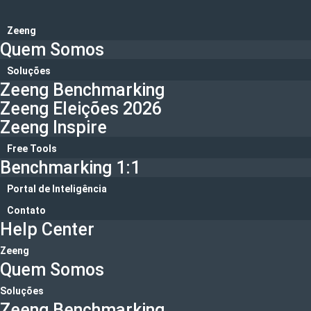
Ir
para
Zeeng
o
Quem Somos
conteúdo
Soluções
Zeeng Benchmarking
Zeeng Eleições 2026
Zeeng Inspire
Free Tools
Benchmarking 1:1
Portal de Inteligência
Contato
Help Center
Zeeng
Quem Somos
Soluções
Zeeng Benchmarking