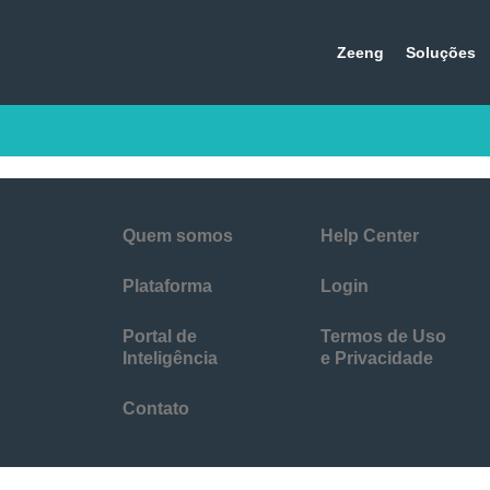
Zeeng
Soluções
Quem somos
Help Center
Plataforma
Login
Portal de
Termos de Uso
Inteligência
e Privacidade
Contato