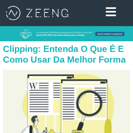
Clipping: Entenda O Que É E
Como Usar Da Melhor Forma