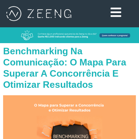
Benchmarking Na
Comunicação: O Mapa Para
Superar A Concorrência E
Otimizar Resultados