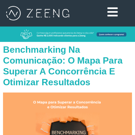
Benchmarking Na
Comunicação: O Mapa Para
Superar A Concorrência E
Otimizar Resultados