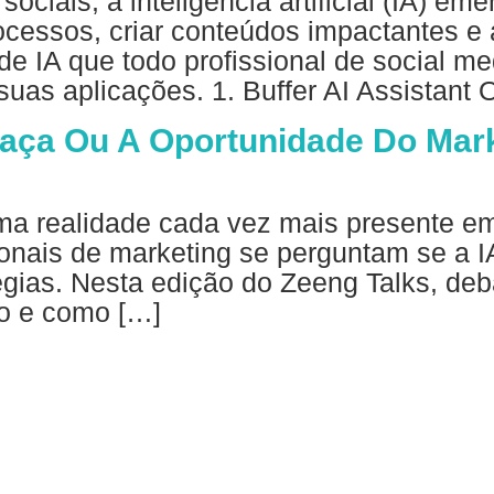
ciais, a inteligência artificial (IA) em
ocessos, criar conteúdos impactantes e 
e IA que todo profissional de social me
uas aplicações. 1. Buffer AI Assistant 
eaça Ou A Oportunidade Do Mar
 é uma realidade cada vez mais presente 
sionais de marketing se perguntam se a
égias. Nesta edição do Zeeng Talks, de
o e como […]