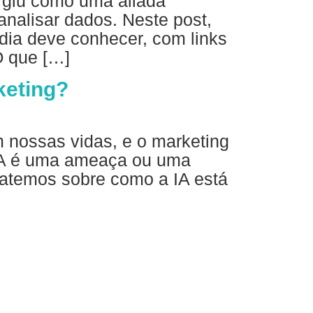
ergiu como uma aliada
analisar dados. Neste post,
dia deve conhecer, com links
O que […]
keting?
em nossas vidas, e o marketing
 IA é uma ameaça ou uma
batemos sobre como a IA está