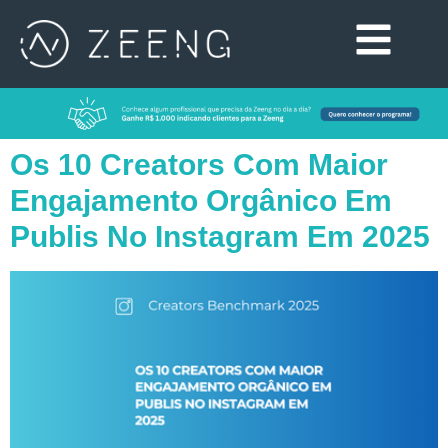
Os 10 Creators Com Maior
Engajamento Orgânico Em
Publis No Instagram Em 2025