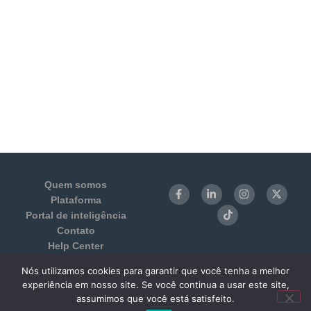
Quem somos
Plataforma
Portal de inteligência
Contato
Help Center
Login
Nós utilizamos cookies para garantir que você tenha a melhor
Termos de Uso e Privacidade
experiência em nosso site. Se você continua a usar este site,
Benchmarking 1:1
assumimos que você está satisfeito.