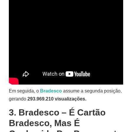
Em seguida, o
Bradesco
assume a segunda posição,
gerando
293.969.210 visualizações.
3. Bradesco – É Cartão
Bradesco, Mas É