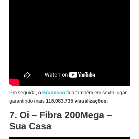
Em seguida, o
Bradesco
fica também em sexto lugar,
garantindo mais
116.083.735 visualizações.
7. Oi – Fibra 200Mega –
Sua Casa