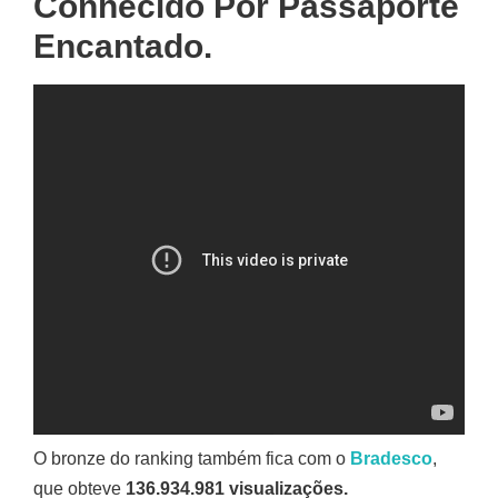
Conhecido Por Passaporte
Encantado.
O bronze do ranking também fica com o
Bradesco
,
que obteve
136.934.981 visualizações.