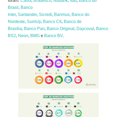
foram:
Caixa
,
Bradesco
,
Nubank
,
Itaú
,
Banco do
Brasil
,
Banco
Inter
,
Santander
,
Sicredi
,
Banrisul
,
Banco do
Nordeste
,
SumUp
,
Banco C6
,
Banco de
Brasília
,
Banco Pan
,
Banco Original
,
Daycoval
,
Banco
BS2
,
Neon
,
BMG
e
Banco BV
.