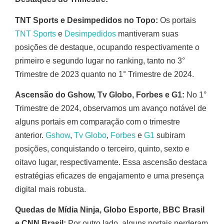
TNT Sports e Desimpedidos no Topo:
Os portais
TNT Sports
e
Desimpedidos
mantiveram suas
posições de destaque, ocupando respectivamente o
primeiro e segundo lugar no ranking, tanto no 3°
Trimestre de 2023 quanto no 1° Trimestre de 2024.
Ascensão do Gshow, Tv Globo, Forbes e G1:
No 1°
Trimestre de 2024, observamos um avanço notável de
alguns portais em comparação com o trimestre
anterior.
Gshow
,
Tv Globo
,
Forbes
e
G1
subiram
posições, conquistando o terceiro, quinto, sexto e
oitavo lugar, respectivamente. Essa ascensão destaca
estratégias eficazes de engajamento e uma presença
digital mais robusta.
Quedas de Mídia Ninja, Globo Esporte, BBC Brasil
e CNN Brasil:
Por outro lado, alguns portais perderam