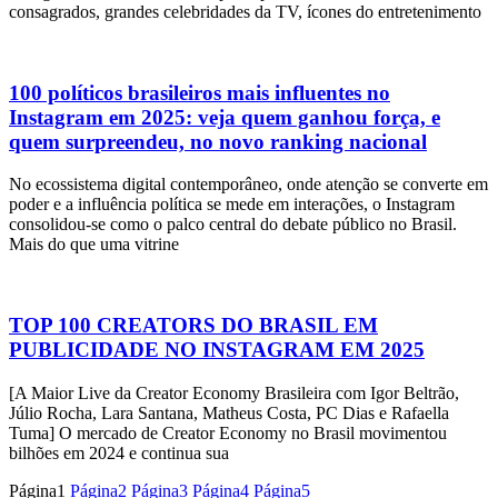
consagrados, grandes celebridades da TV, ícones do entretenimento
100 políticos brasileiros mais influentes no
Instagram em 2025: veja quem ganhou força, e
quem surpreendeu, no novo ranking nacional
No ecossistema digital contemporâneo, onde atenção se converte em
poder e a influência política se mede em interações, o Instagram
consolidou-se como o palco central do debate público no Brasil.
Mais do que uma vitrine
TOP 100 CREATORS DO BRASIL EM
PUBLICIDADE NO INSTAGRAM EM 2025
[A Maior Live da Creator Economy Brasileira com Igor Beltrão,
Júlio Rocha, Lara Santana, Matheus Costa, PC Dias e Rafaella
Tuma] O mercado de Creator Economy no Brasil movimentou
bilhões em 2024 e continua sua
Página
1
Página
2
Página
3
Página
4
Página
5