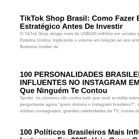
TikTok Shop Brasil: Como Fazer
Estratégico Antes De Investir
O TikTok Shop atingiu mais de US$100 milhões em vendas a
Estados Unidos, triplicando o volume em relação ao ano an
Business Insider de
100 PERSONALIDADES BRASILE
INFLUENTES NO INSTAGRAM EM 2
Que Ninguém Te Contou
Spoiler: os números vão contra tudo que você acredita sobre 
perguntasse agora “quem domina o Instagram brasileiro?”, 
artistas consagrados, grandes celebridades da TV, ícones d
100 Políticos Brasileiros Mais In