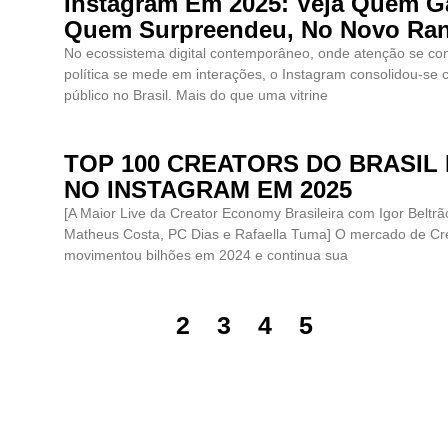
Instagram Em 2025: Veja Quem G
Quem Surpreendeu, No Novo Ran
No ecossistema digital contemporâneo, onde atenção se con
política se mede em interações, o Instagram consolidou-se 
público no Brasil. Mais do que uma vitrine
TOP 100 CREATORS DO BRASIL
NO INSTAGRAM EM 2025
[A Maior Live da Creator Economy Brasileira com Igor Beltrã
Matheus Costa, PC Dias e Rafaella Tuma] O mercado de Cr
movimentou bilhões em 2024 e continua sua
1
2
3
4
5