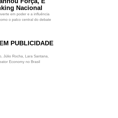
anhou Força, E
king Nacional
verte em poder e a influência
como o palco central do debate
 EM PUBLICIDADE
o, Júlio Rocha, Lara Santana,
eator Economy no Brasil