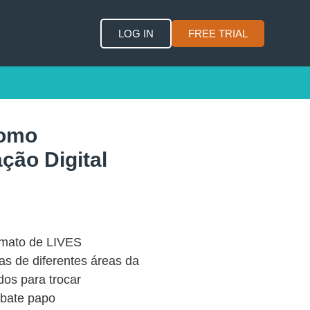
LOG IN
FREE TRIAL
Como
ção Digital
rmato de LIVES
tas de diferentes áreas da
os para trocar
 bate papo