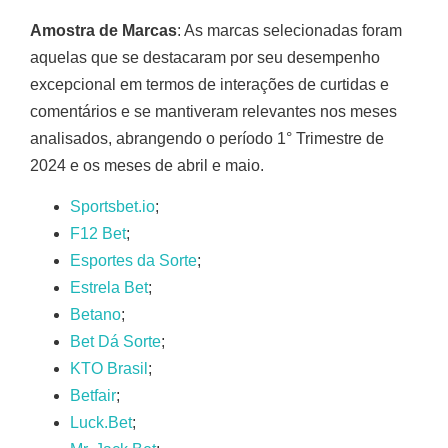
Amostra de Marcas
: As marcas selecionadas foram
aquelas que se destacaram por seu desempenho
excepcional em termos de interações de curtidas e
comentários e se mantiveram relevantes nos meses
analisados, abrangendo o período 1° Trimestre de
2024 e os meses de abril e maio.
Sportsbet.io
;
F12 Bet
;
Esportes da Sorte
;
Estrela Bet
;
Betano
;
Bet Dá Sorte
;
KTO Brasil
;
Betfair
;
Luck.Bet
;