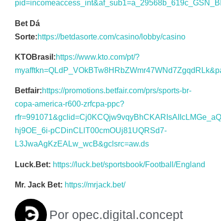
pid=incomeaccess_int&af_sub1=a_29568b_619c_GSN
Bet Dá
Sorte:
https://betdasorte.com/casino/lobby/casino
KTOBrasil:
https://www.kto.com/pt/?
myafftkn=QLdP_VOkBTw8HRbZWmr47WNd7ZgqdRLk&pa
Betfair:
https://promotions.betfair.com/prs/sports-br-
copa-america-r600-zrfcpa-ppc?
rfr=991071&gclid=Cj0KCQjw9vqyBhCKARIsAIIcLMGe_
hj9OE_6i-pCDinCLlT00cmOUj81UQRSd7-
L3JwaAgKzEALw_wcB&gclsrc=aw.ds
Luck.Bet:
https://luck.bet/sportsbook/Football/England
Mr. Jack Bet:
https://mrjack.bet/
Por
opec.digital.concept