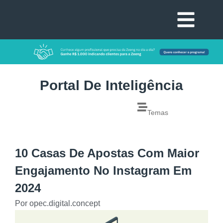
Portal De Inteligência
Temas
10 Casas De Apostas Com Maior
Engajamento No Instagram Em
2024
Por
opec.digital.concept