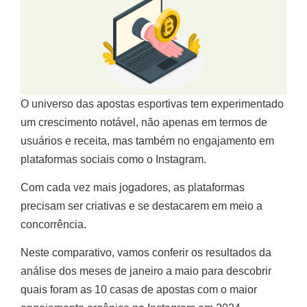
O universo das apostas esportivas tem experimentado
um crescimento notável, não apenas em termos de
usuários e receita, mas também no engajamento em
plataformas sociais como o Instagram.
Com cada vez mais jogadores, as plataformas
precisam ser criativas e se destacarem em meio a
concorrência.
Neste comparativo, vamos conferir os resultados da
análise dos meses de janeiro a maio para descobrir
quais foram as 10 casas de apostas com o maior