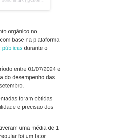
Uma publicação compartilhada por Zeeng – Social Media Benchmark (@zeengbr)
nto orgânico no
a com base na plataforma
s públicas
durante o
ríodo entre 01/07/2024 e
ada do desempenho das
 setembro.
ntadas foram obtidas
ilidade e precisão dos
iveram uma média de 1
egular foi um fator