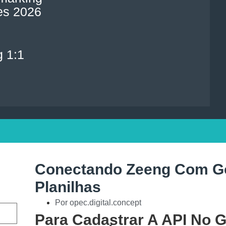
es 2026
 1:1
Conectando Zeeng Com G
Planilhas
Por
opec.digital.concept
Para Cadastrar A API No 