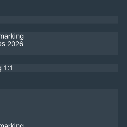
marking
es 2026
 1:1
marking