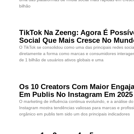
bilhão
TikTok Na Zeeng: Agora É Possív
Social Que Mais Cresce No Mund
O TikTok se consolidou como uma das principais redes soci
diretamente a forma como marcas e consumidores interage
de 1 bilhão de usuários ativos globais e uma
Os 10 Creators Com Maior Engaj
Em Publis No Instagram Em 2025
O marketing de influência continua evoluindo, e a análise 
Instagram mostra tendências valiosas para marcas e profiss
orgânico em publis tem sido um dos principais indicadores