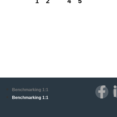
1
2
3
4
5
Benchmarking 1:1
Benchmarking 1:1