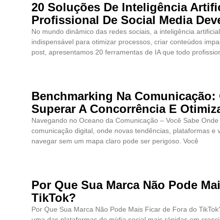
20 Soluções De Inteligência Artif
Profissional De Social Media De
No mundo dinâmico das redes sociais, a inteligência artifici
indispensável para otimizar processos, criar conteúdos impa
post, apresentamos 20 ferramentas de IA que todo profissio
Benchmarking Na Comunicação: 
Superar A Concorrência E Otimiz
Navegando no Oceano da Comunicação – Você Sabe Onde E
comunicação digital, onde novas tendências, plataformas e 
navegar sem um mapa claro pode ser perigoso. Você
Por Que Sua Marca Não Pode Mai
TikTok?
Por Que Sua Marca Não Pode Mais Ficar de Fora do TikTok
uma das plataformas de mídia social mais rápidas em cres