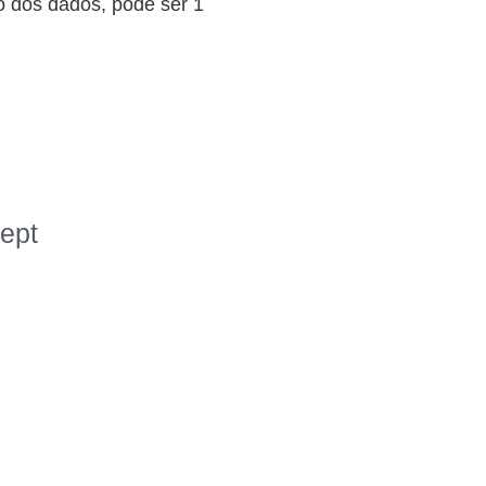
o dos dados, pode ser 1
cept