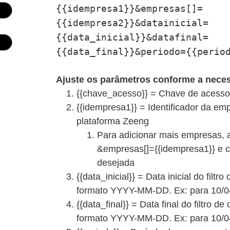
{{idempresa1}}&empresas[]=
{{idempresa2}}&datainicial=
{{data_inicial}}&datafinal=
{{data_final}}&periodo={{perio
Ajuste os parâmetros conforme a nece
{{chave_acesso}} = Chave de acesso
{{idempresa1}} = Identificador da em
plataforma Zeeng
Para adicionar mais empresas, 
&empresas[]={{idempresa1}} e c
desejada
{{data_inicial}} = Data inicial do filt
formato YYYY-MM-DD. Ex: para 10/0
{{data_final}} = Data final do filtro d
formato YYYY-MM-DD. Ex: para 10/0