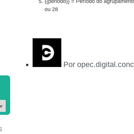
{{periodo}} = Período do agrupament
ou 28
Por
opec.digital.con
ar
S