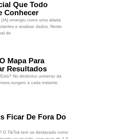
icial Que Todo
ve Conhecer
al (IA) emergiu como uma aliada
ctantes e analisar dados. Neste
nal de
O Mapa Para
ar Resultados
stá? No dinâmico universo da
vozes surgem a cada instante,
s Ficar De Fora Do
? O TikTok tem se destacado como
cimento no mundo, com mais de 1.6