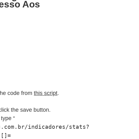
cesso Aos
 the code from
this script
.
ick the save button.
 type “
g.com.br/indicadores/stats?
s[]=