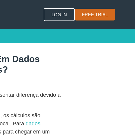
LOG IN
FREE TRIAL
 Em Dados
s?
entar diferença devido a
 os cálculos são
local. Para
dados
es para chegar em um