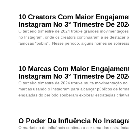
10 Creators Com Maior Engajame
Instagram No 3° Trimestre De 202
O terceiro trimestre de 2024 trouxe grandes movimentações 
no Instagram, onde os creators continuaram a se destacar pe
famosas “publis”. Nesse período, alguns nomes se sobress
10 Marcas Com Maior Engajamen
Instagram No 3° Trimestre De 202
O terceiro trimestre de 2024 trouxe muita movimentação no 
marcas usando o Instagram para alcançar públicos de form
engajadas do período souberam explorar estratégias criativ
O Poder Da Influência No Insta
O marketing de influência continua a ser uma das estratégi