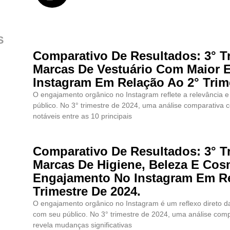
S
Comparativo De Resultados: 3° Tr
Marcas De Vestuário Com Maior 
Instagram Em Relação Ao 2° Trim
O engajamento orgânico no Instagram reflete a relevância 
público. No 3° trimestre de 2024, uma análise comparativa 
notáveis entre as 10 principais
Comparativo De Resultados: 3° Tr
Marcas De Higiene, Beleza E Co
Engajamento No Instagram Em Re
Trimestre De 2024.
O engajamento orgânico no Instagram é um reflexo direto d
com seu público. No 3° trimestre de 2024, uma análise comp
revela mudanças significativas