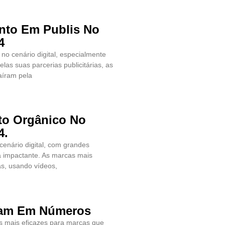
nto Em Publis No
4
no cenário digital, especialmente
las suas parcerias publicitárias, as
aíram pela
to Orgânico No
4.
cenário digital, com grandes
a impactante. As marcas mais
as, usando vídeos,
gram Em Números
as mais eficazes para marcas que