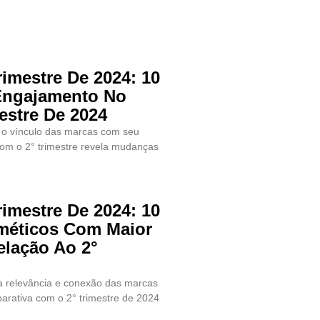
imestre De 2024: 10
Engajamento No
estre De 2024
e o vínculo das marcas com seu
com o 2° trimestre revela mudanças
imestre De 2024: 10
sméticos Com Maior
lação Ao 2°
a relevância e conexão das marcas
arativa com o 2° trimestre de 2024