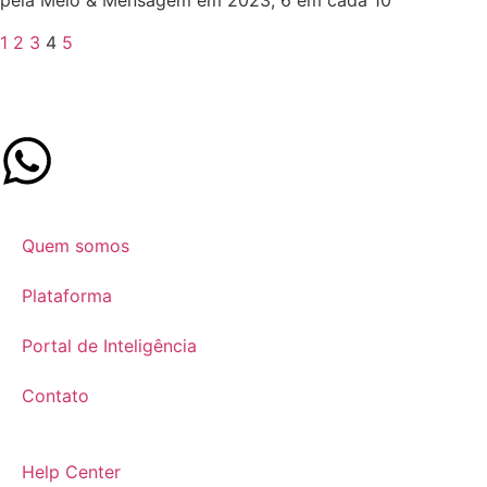
pela Meio & Mensagem em 2023, 6 em cada 10
1
2
3
4
5
Quem somos
Plataforma
Portal de Inteligência
Contato
Help Center