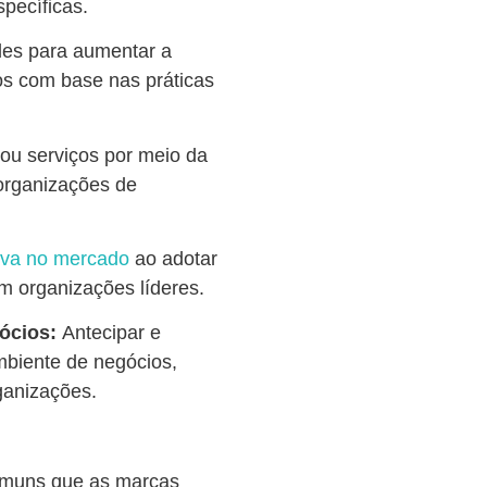
pecíficas.
ades para aumentar a
sos com base nas práticas
ou serviços por meio da
organizações de
iva no mercado
ao adotar
m organizações líderes.
ócios:
Antecipar e
biente de negócios,
ganizações.
comuns que as marcas