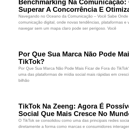
Benchmarking Na Comunicação: 
Superar A Concorrência E Otimiz
Navegando no Oceano da Comunicação – Você Sabe Onde E
comunicação digital, onde novas tendências, plataformas e 
navegar sem um mapa claro pode ser perigoso. Você
Por Que Sua Marca Não Pode Mai
TikTok?
Por Que Sua Marca Não Pode Mais Ficar de Fora do TikTok
uma das plataformas de mídia social mais rápidas em cres
bilhão
TikTok Na Zeeng: Agora É Possív
Social Que Mais Cresce No Mund
O TikTok se consolidou como uma das principais redes soci
diretamente a forma como marcas e consumidores interage