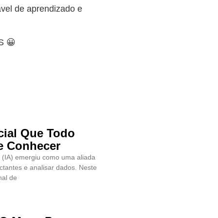
vel de aprendizado e
S 😀
icial Que Todo
ve Conhecer
al (IA) emergiu como uma aliada
ctantes e analisar dados. Neste
nal de