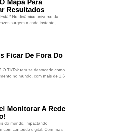
O Mapa Para
ar Resultados
stá? No dinâmico universo da
vozes surgem a cada instante,
s Ficar De Fora Do
? O TikTok tem se destacado como
cimento no mundo, com mais de 1.6
el Monitorar A Rede
o!
ais do mundo, impactando
m com conteúdo digital. Com mais