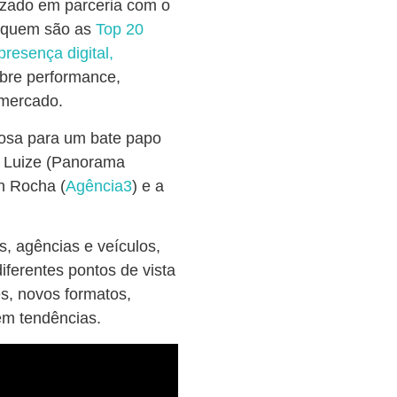
izado em parceria com o
a quem são as
Top 20
resença digital,
obre performance,
 mercado.
osa para um bate papo
o Luize (Panorama
an Rocha (
Agência3
) e a
, agências e veículos,
iferentes pontos de vista
s, novos formatos,
em tendências.