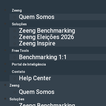
Ir
para
Zeeng
o
Quem Somos
conteúdo
Soluções
Zeeng Benchmarking
Zeeng Eleições 2026
Zeeng Inspire
Free Tools
Benchmarking 1:1
Portal de Inteligência
Contato
Help Center
Zeeng
Quem Somos
Soluções
Zeeng Benchmarking