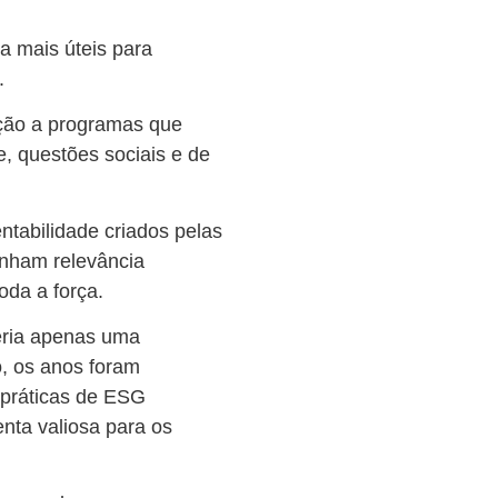
a mais úteis para
o.
ação a programas que
, questões sociais e de
ntabilidade criados pelas
inham relevância
da a força.
seria apenas uma
o, os anos foram
 práticas de ESG
nta valiosa para os