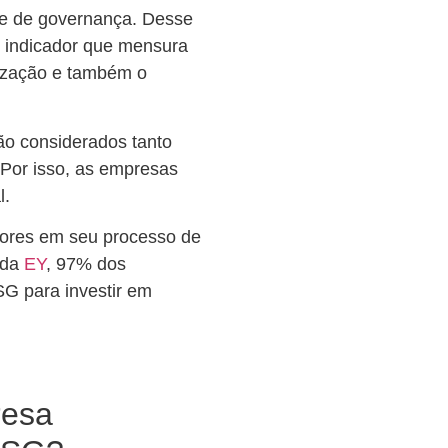
 e de governança. Desse
indicador que mensura
nização e também o
são considerados tanto
 Por isso, as empresas
l.
atores em seu processo de
 da
EY
, 97% dos
G para investir em
resa