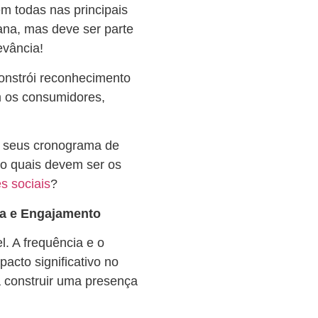
em todas nas principais
mana, mas deve ser parte
levância!
nstrói reconhecimento
m os consumidores,
va seus cronograma de
ão quais devem ser os
s sociais
?
ia e Engajamento
l. A frequência e o
cto significativo no
a construir uma presença