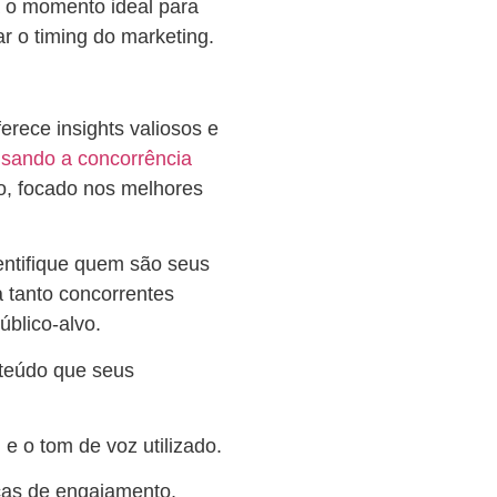
á o momento ideal para
r o timing do marketing.
rece insights valiosos e
isando a concorrência
o, focado nos melhores
entifique quem são seus
a tanto concorrentes
úblico-alvo.
nteúdo que seus
 e o tom de voz utilizado.
cas de engajamento,