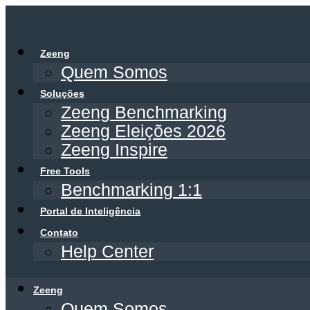
Ir
para
o
Zeeng
conteúdo
Quem Somos
Soluções
Zeeng Benchmarking
Zeeng Eleições 2026
Zeeng Inspire
Free Tools
Benchmarking 1:1
Portal de Inteligência
Contato
Help Center
Zeeng
Quem Somos